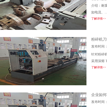
介绍：耐
如电流、..
了解详情>>
粉碎机刀
发布时间：20
针对粉碎
采用深熔 
了解详情>>
企业如何
发布时间：20