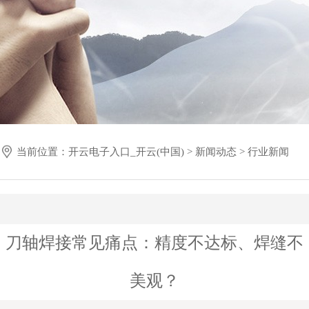
当前位置：
开云电子入口_开云(中国)
>
新闻动态
>
行业新闻
刀轴焊接常见痛点：精度不达标、焊缝不
美观？