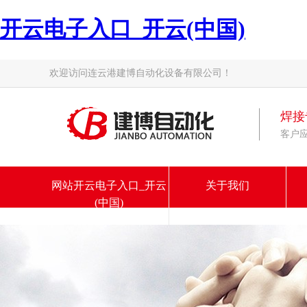
开云电子入口_开云(中国)
欢迎访问连云港建博自动化设备有限公司！
焊接
客户应
网站开云电子入口_开云
关于我们
(中国)