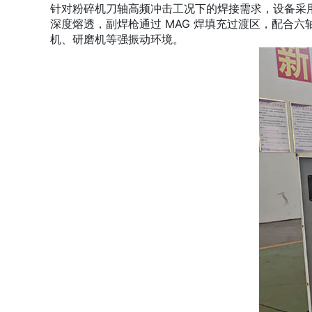
针对粉碎机刀轴高频冲击工况下的焊接需求，设备采用
深度熔透，副焊枪通过 MAG 焊填充过渡区，配合六轴
机、研磨机等强振动环境。