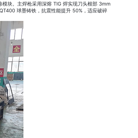
。主焊枪采用深熔 TIG 焊实现刀头根部 3mm
T400 球墨铸铁，抗震性能提升 50%，适应破碎