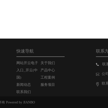
快速导航
联系
网站开云电子
关于我们
联系
入口_开云(中
产品中心
公司
国)
工程案例
联
新闻动态
服务项目
联系我们
权所有
Powered by JIANBO