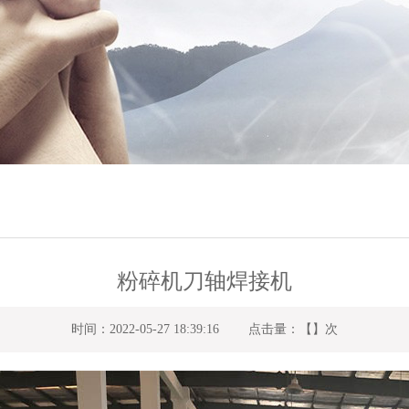
粉碎机刀轴焊接机
时间：2022-05-27 18:39:16 点击量：【
】次