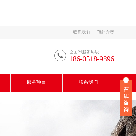
联系我们
|
预约方案
全国24服务热线
186-0518-9896
服务项目
联系我们