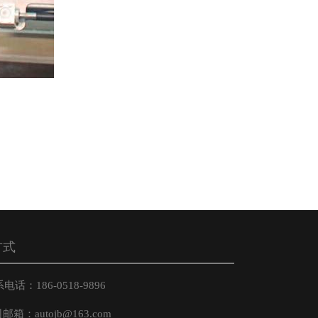
方式
电话：186-0518-9896
邮箱：autojb@163.com