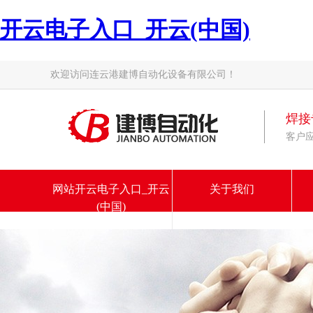
开云电子入口_开云(中国)
欢迎访问连云港建博自动化设备有限公司！
焊接
客户应
网站开云电子入口_开云
关于我们
(中国)